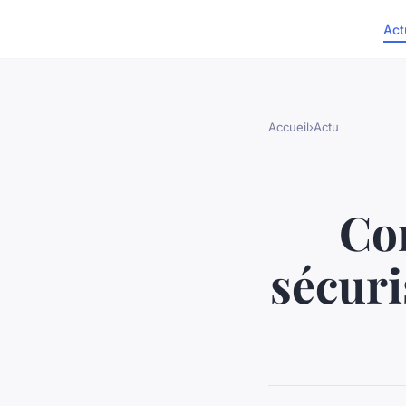
Act
Accueil
›
Actu
Co
sécuri