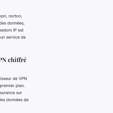
pn, norton,
t des données,
reedom IP est
 un service de
N chiffré
rnisseur de VPN
premier plan.
ssurance sur
e les données de