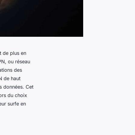
t de plus en
PN, ou réseau
ations des
PN de haut
es données. Cet
lors du choix
eur surfe en