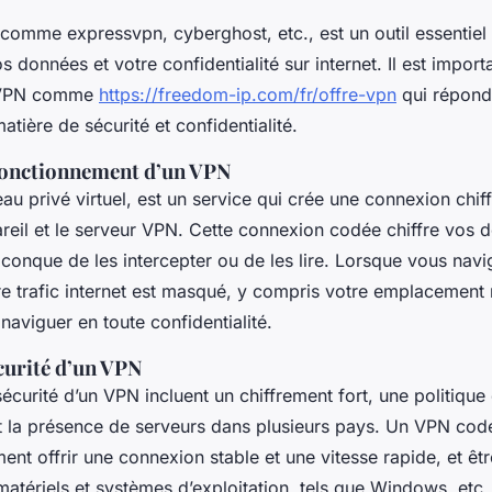
comme expressvpn, cyberghost, etc., est un outil essentiel 
s données et votre confidentialité sur internet. Il est import
e VPN comme
https://freedom-ip.com/fr/offre-vpn
qui répond
atière de sécurité et confidentialité.
 fonctionnement d’un VPN
u privé virtuel, est un service qui crée une connexion chiff
areil et le serveur VPN. Cette connexion codée chiffre vos 
uiconque de les intercepter ou de les lire. Lorsque vous navi
e trafic internet est masqué, y compris votre emplacement r
aviguer en toute confidentialité.
curité d’un VPN
sécurité d’un VPN incluent un chiffrement fort, une politique
 et la présence de serveurs dans plusieurs pays. Un VPN co
ment offrir une connexion stable et une vitesse rapide, et êt
matériels et systèmes d’exploitation, tels que Windows, etc.