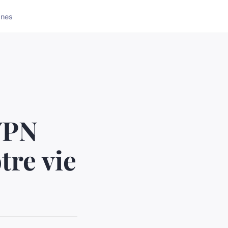
ones
VPN
tre vie