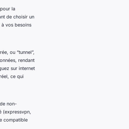
pour la
ant de choisir un
 à vos besoins
rée, ou “tunnel”,
données, rendant
guez sur internet
éel, ce qui
 de non-
dé (expressvpn,
re compatible