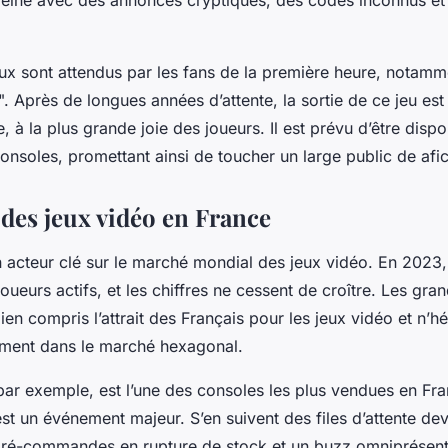
aleine avec des annonces cryptiques, des codes inconnus et
x sont attendus par les fans de la première heure, notamme
". Après de longues années d’attente, la sortie de ce jeu es
, à la plus grande joie des joueurs. Il est prévu d’être dispo
consoles, promettant ainsi de toucher un large public de afi
des jeux vidéo en France
n acteur clé sur le marché mondial des jeux vidéo. En 2023
joueurs actifs, et les chiffres ne cessent de croître. Les gr
ien compris l’attrait des Français pour les jeux vidéo et n’hé
ement dans le marché hexagonal.
 par exemple, est l’une des consoles les plus vendues en Fr
est un événement majeur. S’en suivent des files d’attente dev
ré-commandes en rupture de stock et un buzz omniprésent 