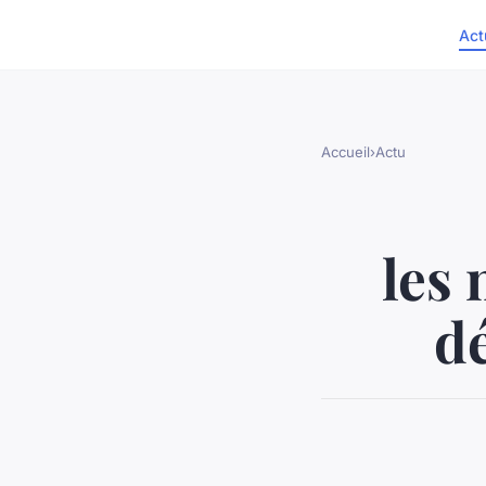
Act
Accueil
›
Actu
les 
dé