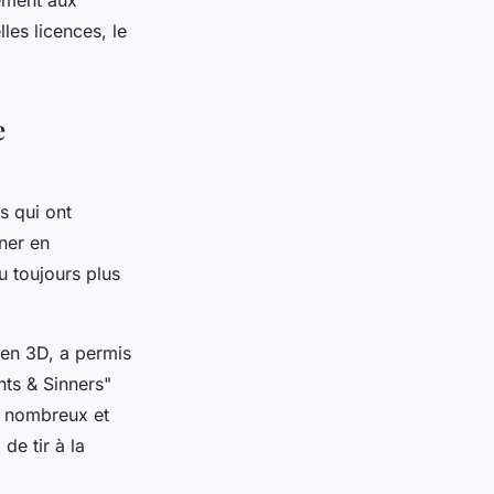
ement aux
les licences, le
e
es qui ont
ner en
u toujours plus
 en 3D, a permis
ts & Sinners"
us nombreux et
de tir à la