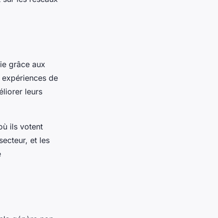
tie grâce aux
rs expériences de
liorer leurs
où ils votent
ecteur, et les
e