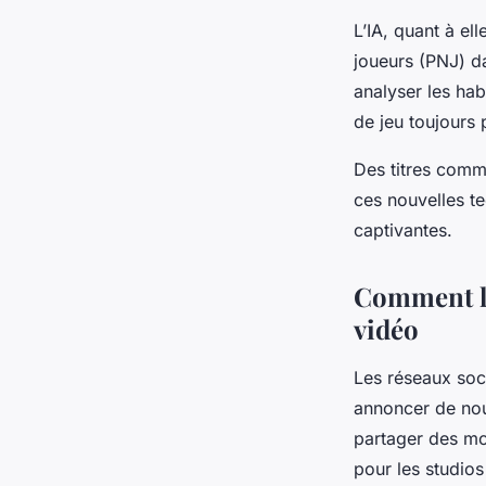
L’IA, quant à e
joueurs (PNJ) dan
analyser les ha
de jeu toujours 
Des titres comme
ces nouvelles t
captivantes.
Comment le
vidéo
Les réseaux soci
annoncer de nou
partager des mo
pour les studio