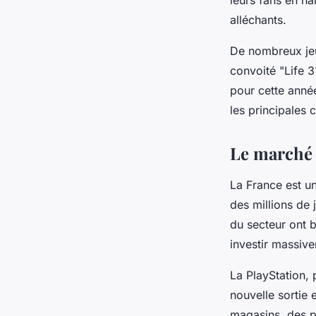
leurs fans en h
alléchants.
De nombreux jeu
convoité "Life 3
pour cette année
les principales 
Le marché 
La France est u
des millions de 
du secteur ont b
investir massiv
La PlayStation,
nouvelle sortie 
magasins, des p