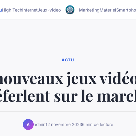
u
High Tech
Internet
Jeux-video
Marketing
Matériel
Smartph
ACTU
nouveaux jeux vidé
ferlent sur le mar
admin
12 novembre 2023
6 min de lecture
A