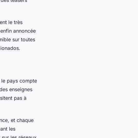
 des teasers
nt le très
t enfin annoncée
nible sur toutes
cionados.
, le pays compte
andes enseignes
sitent pas à
ance, et chaque
ant les
sur les réseaux