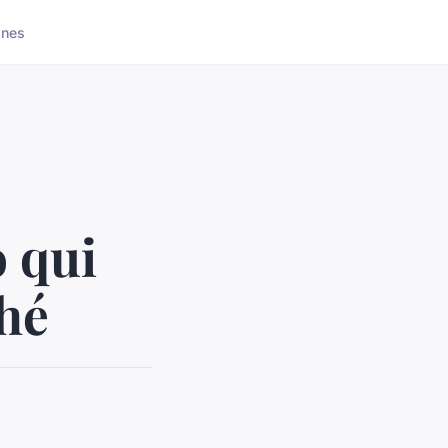
ones
o qui
ché