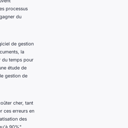
uvent
des processus
 gagner du
iciel de gestion
ocuments, la
er du temps pour
 une étude de
 de gestion de
oûter cher, tant
r ces erreurs en
atisation des
squ'à 90%",