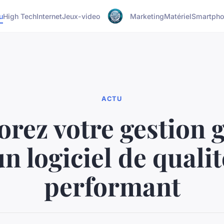
u
High Tech
Internet
Jeux-video
Marketing
Matériel
Smartph
ACTU
rez votre gestion 
un logiciel de qualit
performant