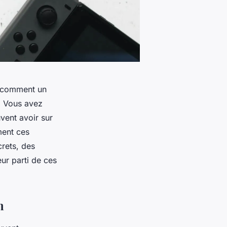
z comment un
r. Vous avez
vent avoir sur
ment ces
crets, des
eur parti de ces
n