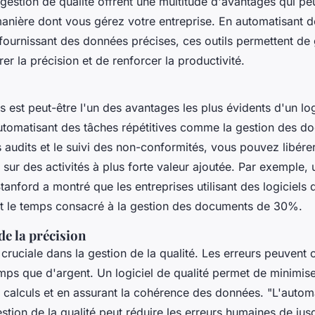
 gestion de qualité offrent une multitude d'avantages qui pe
manière dont vous gérez votre entreprise. En automatisant 
 fournissant des données précises, ces outils permettent de
er la précision et de renforcer la productivité.
 est peut-être l'un des avantages les plus évidents d'un log
automatisant des tâches répétitives comme la gestion des d
s audits et le suivi des non-conformités, vous pouvez libér
sur des activités à plus forte valeur ajoutée. Par exemple,
Stanford a montré que les entreprises utilisant des logiciels
uit le temps consacré à la gestion des documents de 30%.
e la précision
 cruciale dans la gestion de la qualité. Les erreurs peuvent c
mps que d'argent. Un logiciel de qualité permet de minimise
s calculs et en assurant la cohérence des données.
"L'autom
stion de la qualité peut réduire les erreurs humaines de ju