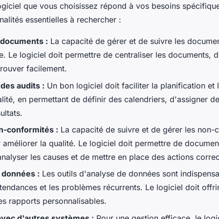
ogiciel que vous choisissez répond à vos besoins spécifique
nalités essentielles à rechercher :
 documents :
La capacité de gérer et de suivre les documen
le. Le logiciel doit permettre de centraliser les documents, 
prouver facilement.
 des audits :
Un bon logiciel doit faciliter la planification et
lité, en permettant de définir des calendriers, d'assigner d
ultats.
n-conformités :
La capacité de suivre et de gérer les non-
 améliorer la qualité. Le logiciel doit permettre de documen
analyser les causes et de mettre en place des actions correc
 données :
Les outils d'analyse de données sont indispens
s tendances et les problèmes récurrents. Le logiciel doit offr
es rapports personnalisables.
avec d'autres systèmes :
Pour une gestion efficace, le logi