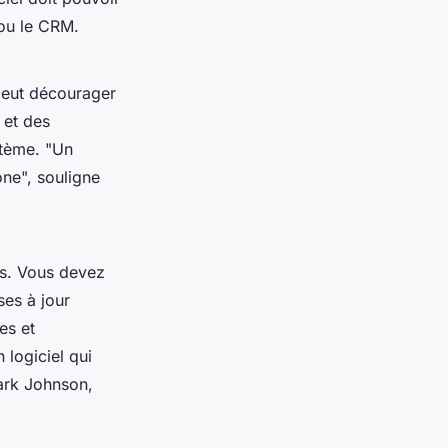
 ou le CRM.
 peut décourager
s et des
stème.
"Un
one",
souligne
ls. Vous devez
ses à jour
es et
 logiciel qui
rk Johnson,