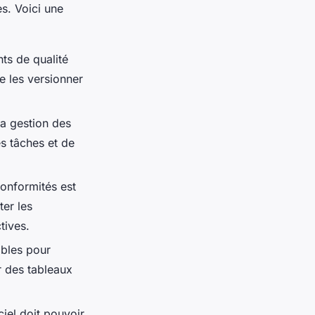
s. Voici une
ts de qualité
de les versionner
 la gestion des
es tâches et de
conformités est
ter les
tives.
ables pour
ir des tableaux
ciel doit pouvoir