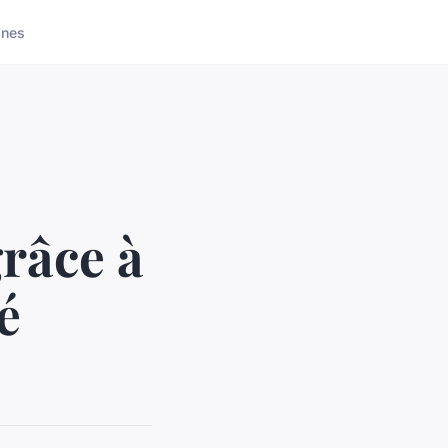
ones
grâce à
é