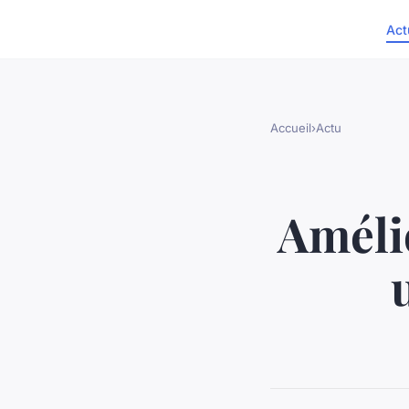
Act
Accueil
›
Actu
Amélio