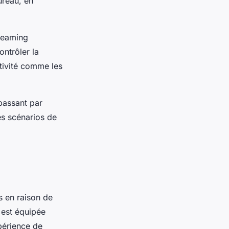
ureau, en
treaming
ntrôler la
ctivité comme les
passant par
es scénarios de
s en raison de
 est équipée
xpérience de