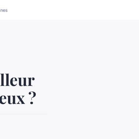
ones
lleur
eux ?