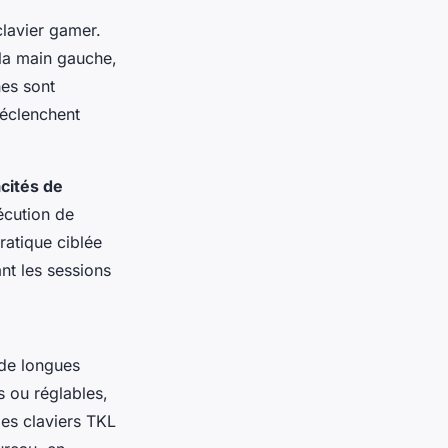
clavier gamer.
la main gauche,
es sont
déclenchent
cités de
écution de
ratique ciblée
nt les sessions
 de longues
 ou réglables,
les claviers TKL