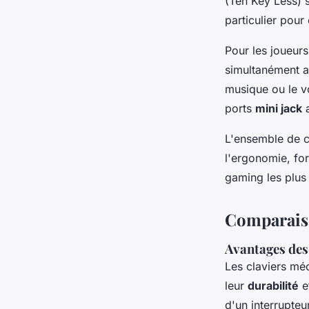
(Ten Key Less) s
particulier pour
Pour les joueur
simultanément a
musique ou le vo
ports
mini jack
a
L'ensemble de c
l'ergonomie, fo
gaming les plus 
Comparaiso
Avantages des
Les claviers mé
leur
durabilité
e
d'un interrupteu