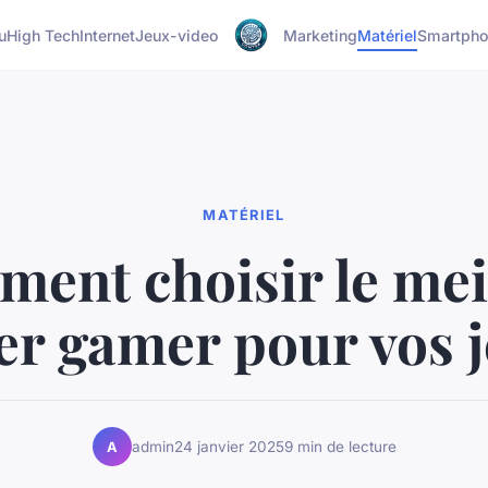
u
High Tech
Internet
Jeux-video
Marketing
Matériel
Smartph
MATÉRIEL
ent choisir le mei
ier gamer pour vos j
admin
24 janvier 2025
9 min de lecture
A