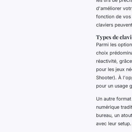
les tirs de préc
d'améliorer vot
fonction de vos
claviers peuven
Types de clavi
Parmi les option
choix prédomina
réactivité, grâc
pour les jeux n
Shooter). À l'o
pour un usage g
Un autre format 
numérique tradi
bureau, un atou
avec leur setup.