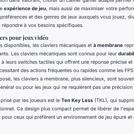
ision dans Valorant, choisir un clavier gamer adapté permet
re
expérience de jeu
, mais aussi de maximiser votre perfo
 préférences et des genres de jeux auxquels vous jouez, di
t répondre à vos besoins spécifiques.
ers pour jeux vidéo
s disponibles, les claviers mécaniques et
à membrane
repr
nts. Les claviers mécaniques sont connus pour leur
durabil
e à leurs switches tactiles qui offrent une réponse précise et
écessitant des actions fréquentes ou rapides comme les FPS 
pposé, les claviers à membrane, plus silencieux, sont souve
énéral ou pour les jeux qui ne requièrent pas une précision
prisé par les joueurs est le
Ten Key Less
(TKL), qui suppri
tionnel. Ce design plus compact permet de libérer de l'espa
t pour ceux qui préfèrent un environnement de jeu épuré et