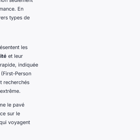
 non seulement
rmance. En
vers types de
ésentent les
ité
et leur
 rapide, indiquée
(First-Person
nt recherchés
 extrême.
me le pavé
ce sur le
 qui voyagent