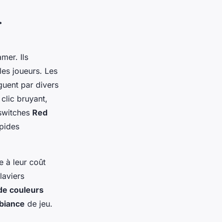
r
mer. Ils
les joueurs. Les
nguent par divers
clic bruyant,
 switches
Red
apides
e à leur coût
laviers
 de couleurs
mbiance
de jeu.