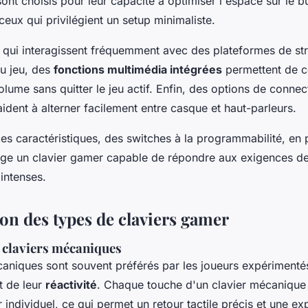
ont choisis pour leur capacité à optimiser l'espace sur le b
 ceux qui privilégient un setup minimaliste.
s qui interagissent fréquemment avec des plateformes de s
u jeu, des
fonctions multimédia intégrées
permettent de co
lume sans quitter le jeu actif. Enfin, des options de conne
ident à alterner facilement entre casque et haut-parleurs.
es caractéristiques, des switches à la programmabilité, en 
rge un clavier gamer capable de répondre aux exigences d
intenses.
n des types de claviers gamer
 claviers mécaniques
caniques sont souvent préférés par les joueurs expérimenté
t de leur
réactivité
. Chaque touche d'un clavier mécanique
r individuel, ce qui permet un retour tactile précis et une e