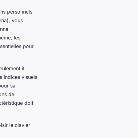
oins personnels.
ena), vous
onne
même, les
sentielles pour
eulement il
s indices visuels
pour sa
ons de
téristique doit
sir le clavier