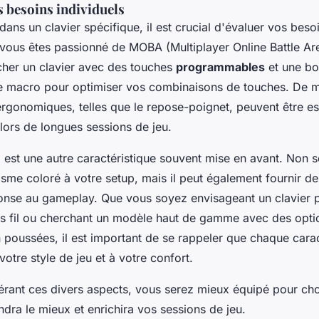
s besoins individuels
 dans un clavier spécifique, il est crucial d'évaluer vos bes
 vous êtes passionné de MOBA (Multiplayer Online Battle Ar
cher un clavier avec des touches
programmables
et une b
de macro pour optimiser vos combinaisons de touches. De 
ergonomiques, telles que le repose-poignet, peuvent être es
e lors de longues sessions de jeu.
B
est une autre caractéristique souvent mise en avant. Non s
isme coloré à votre setup, mais il peut également fournir de
onse au gameplay. Que vous soyez envisageant un clavier 
ns fil ou cherchant un modèle haut de gamme avec des opti
 poussées, il est important de se rappeler que chaque carac
otre style de jeu et à votre confort.
érant ces divers aspects, vous serez mieux équipé pour choi
dra le mieux et enrichira vos sessions de jeu.