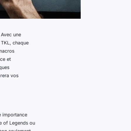
. Avec une
s TKL, chaque
 macros
ce et
iques
orera vos
e importance
ue of Legends ou