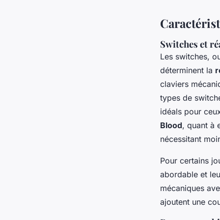
Caractérist
Switches et ré
Les switches, ou
déterminent la
r
claviers mécani
types de switch
idéals pour ceux
Blood
, quant à 
nécessitant moi
Pour certains jo
abordable et le
mécaniques avec
ajoutent une co