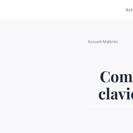
Act
Accueil
›
Matériel
Comm
clav